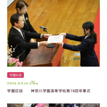
学園生活
進路・進学
入試情報
受験生の方へ
卒業生の方へ
保護者の方へ
アクセスマップ
学園日誌
よくあるご質問
個人情報保護方針
2024.03.14.Thu
学園日誌 神奈川学園高等学校第76回卒業式
採用情報
精華小学校