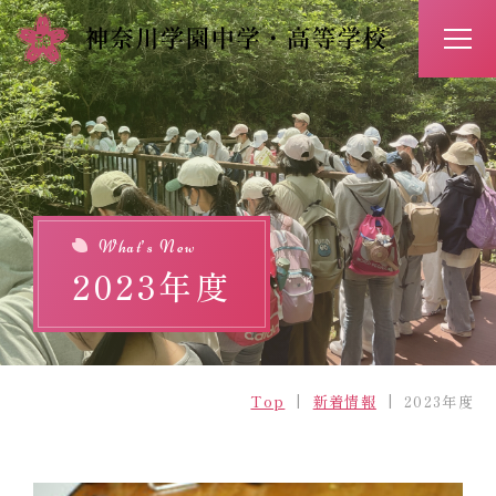
アクセス
お問い合わせ
入試情報
イベント予約
What’s New
2023年度
Top
新着情報
Top
新着情報
2023年度
学校紹介
学びの特長