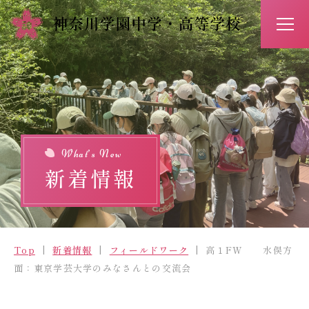
アクセス
お問い合わせ
入試情報
イベント予約
What’s New
新着情報
Top
新着情報
Top
新着情報
フィールドワーク
高１FW 水俣方
学校紹介
面：東京学芸大学のみなさんとの交流会
学びの特長