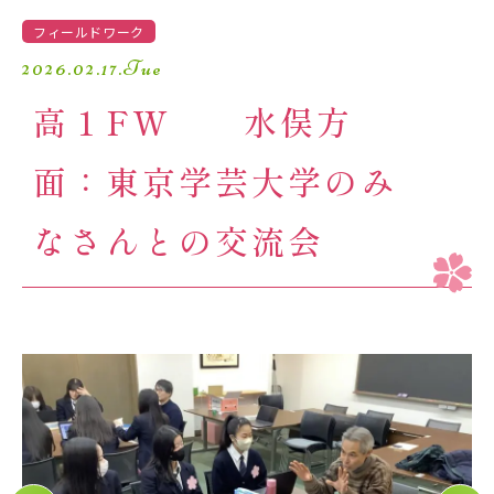
学園生活
フィールドワーク
2026.02.17.Tue
進路・進学
高１FW 水俣方
入試情報
面：東京学芸大学のみ
受験生の方へ
卒業生の方へ
なさんとの交流会
保護者の方へ
アクセスマップ
よくあるご質問
個人情報保護方針
採用情報
精華小学校