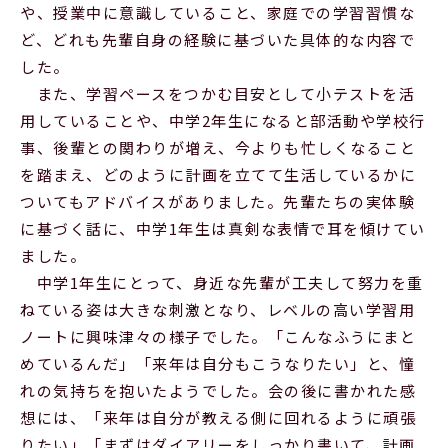
や、授業中に意識していること、家庭での学習習慣な
ど、どれも先輩自身の経験に基づいた具体的な内容で
した。
また、学習ペースをつかむ目安として小テストを活
用していることや、中学2年生になると部活動や学校行
事、後輩との関わりが増え、今よりも忙しくなること
を踏まえ、どのように計画を立てて生活しているかに
ついてもアドバイスがありました。先輩たちの実体験
に基づく話に、中学1年生は真剣な表情で耳を傾けてい
ました。
中学1年生にとって、身近な先輩が工夫して努力を重
ねている姿は大きな刺激となり、レベルの高い学習用
ノートに興味津々の様子でした。「こんなふうにまと
めているんだ」「来年は自分もこうなりたい」と、憧
れの気持ちを抱いたようでした。会の後に書かれた感
想には、「来年は自分が教える側に回れるように頑張
りたい」「まずはダイアリーをしっかり書いて、計画