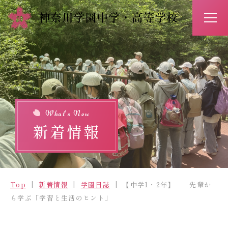
アクセス
お問い合わせ
入試情報
イベント予約
What’s New
新着情報
Top
新着情報
Top
新着情報
学園日誌
【中学1・2年】 先輩か
学校紹介
ら学ぶ「学習と生活のヒント」
学びの特長