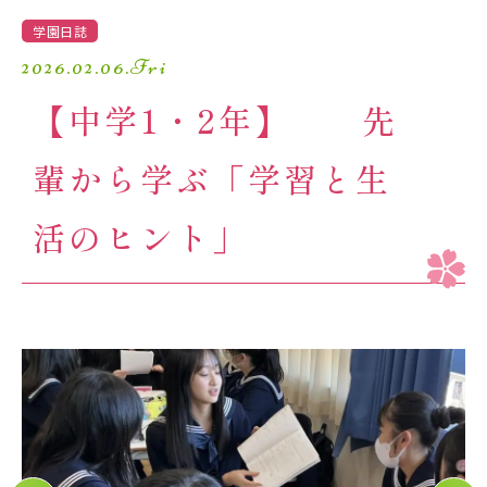
学園生活
学園日誌
2026.02.06.Fri
進路・進学
【中学1・2年】 先
入試情報
輩から学ぶ「学習と生
受験生の方へ
卒業生の方へ
活のヒント」
保護者の方へ
アクセスマップ
よくあるご質問
個人情報保護方針
採用情報
精華小学校