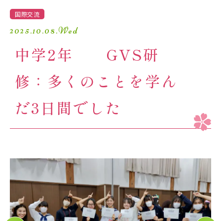
学園生活
国際交流
2025.10.08.Wed
進路・進学
中学2年 GVS研
入試情報
修：多くのことを学ん
受験生の方へ
卒業生の方へ
だ3日間でした
保護者の方へ
アクセスマップ
よくあるご質問
個人情報保護方針
採用情報
精華小学校