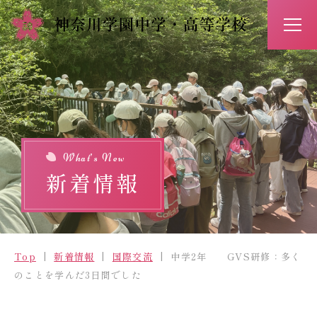
アクセス
お問い合わせ
入試情報
イベント予約
What’s New
新着情報
Top
新着情報
Top
新着情報
国際交流
中学2年 GVS研修：多く
学校紹介
のことを学んだ3日間でした
学びの特長