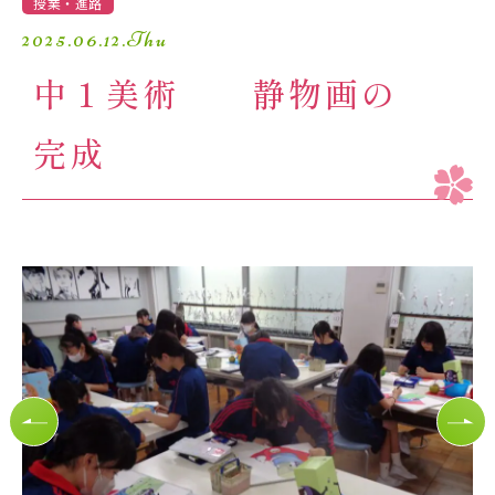
授業・進路
学園生活
2025.06.12.Thu
中１美術 静物画の
進路・進学
入試情報
完成
受験生の方へ
卒業生の方へ
保護者の方へ
アクセスマップ
よくあるご質問
個人情報保護方針
採用情報
精華小学校