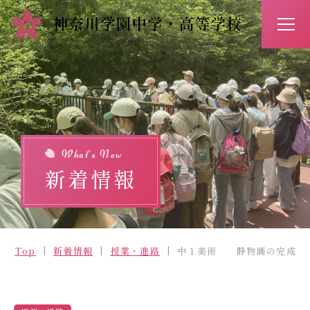
アクセス
お問い合わせ
入試情報
イベント予約
What’s New
新着情報
Top
新着情報
Top
新着情報
授業・進路
中１美術 静物画の完成
学校紹介
学びの特長