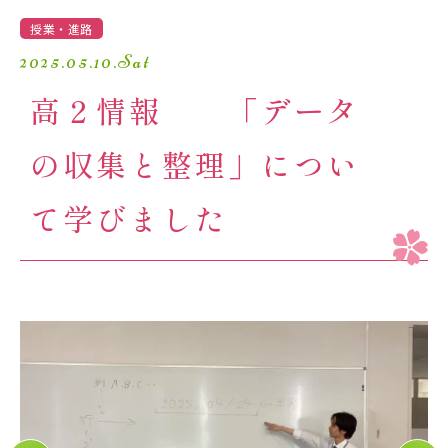
学園生活
授業・進路
2025.05.10.Sat
進路・進学
高２情報 「データ
入試情報
の収集と整理」につい
受験生の方へ
卒業生の方へ
て学びました
保護者の方へ
アクセスマップ
よくあるご質問
個人情報保護方針
採用情報
精華小学校