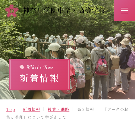
アクセス
お問い合わせ
入試情報
イベント予約
What’s New
新着情報
Top
新着情報
Top
新着情報
授業・進路
高２情報 「データの収
学校紹介
集と整理」について学びました
学びの特長