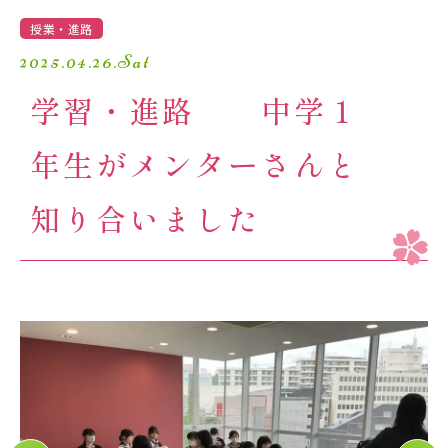
学園生活
授業・進路
2025.04.26.Sat
進路・進学
学習・進路 中学１
入試情報
年生がメンターさんと
受験生の方へ
卒業生の方へ
知り合いました
保護者の方へ
アクセスマップ
よくあるご質問
個人情報保護方針
採用情報
精華小学校