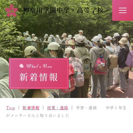
アクセス
お問い合わせ
入試情報
イベント予約
What’s New
新着情報
Top
新着情報
Top
新着情報
授業・進路
学習・進路 中学１年生
学校紹介
がメンターさんと知り合いました
学びの特長