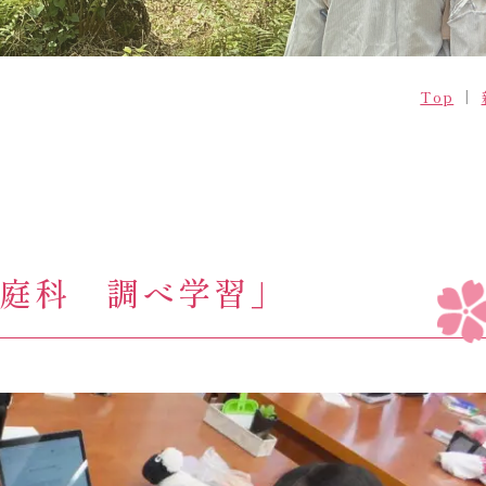
学校案内
学園生活
データブック
生徒の一日
Top
転編入
年間行事
部活動
制服
庭科 調べ学習」