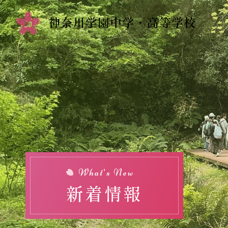
Top
新着情報
学校紹介
校長挨拶
校訓・教育理念
What’s New
新着情報
歴史・沿革
施設紹介