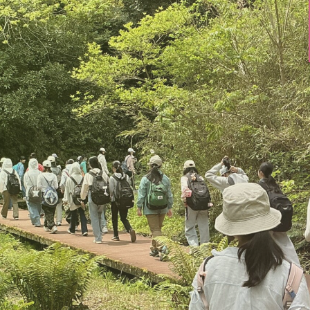
学びの特長
進路・進学
SDL
進路指導
国際・英語教育
進学実績
理数教育
先輩メッセージ
探究-Kanagawa プロジ
ェクト
入試情報
教科教育・カリキュラム
募集要項
学習サポート
説明会・イベント
自立を育む6年間
入試データ