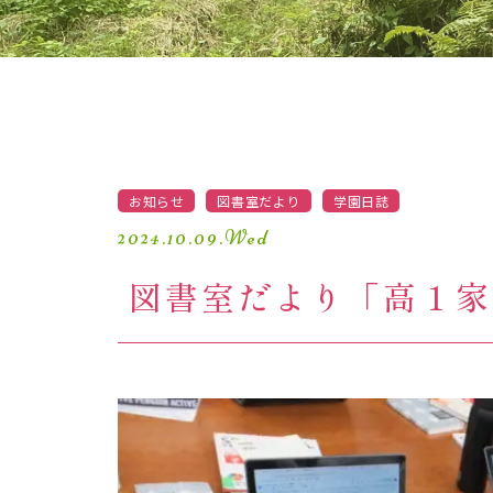
防災対策
お知らせ
図書室だより
学園日誌
2024.10.09.Wed
図書室だより「高１家