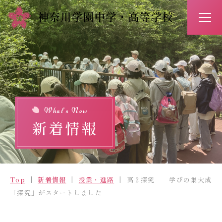
アクセス
お問い合わせ
入試情報
イベント予約
What’s New
新着情報
Top
新着情報
Top
新着情報
授業・進路
高２探究 学びの集大成
学校紹介
「探究」がスタートしました
学びの特長