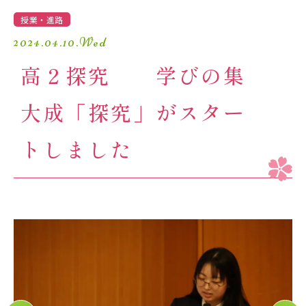
学園生活
授業・進路
2024.04.10.Wed
進路・進学
高２探究 学びの集
入試情報
大成「探究」がスター
受験生の方へ
卒業生の方へ
トしました
保護者の方へ
アクセスマップ
よくあるご質問
個人情報保護方針
採用情報
精華小学校