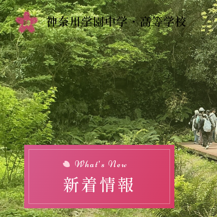
Top
新着情報
学校紹介
校長挨拶
校訓・教育理念
What’s New
新着情報
歴史・沿革
施設紹介