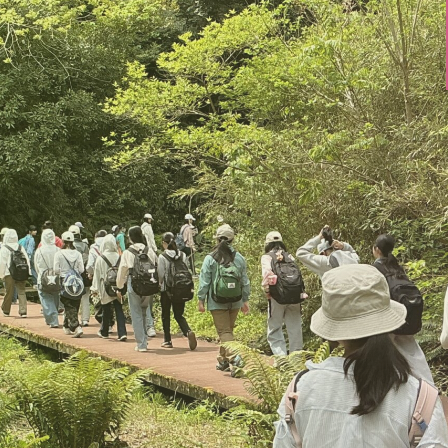
学びの特長
進路・進学
SDL
進路指導
国際・英語教育
進学実績
理数教育
先輩メッセージ
探究-Kanagawa プロジ
ェクト
入試情報
教科教育・カリキュラム
募集要項
学習サポート
説明会・イベント
自立を育む6年間
入試データ