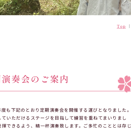
学校案内
学園生活
データブック
生徒の一日
Top
転編入
年間行事
部活動
制服
期演奏会のご案内
年度も下記のとおり定期演奏会を開催する運びとなりました
していただけるステージを目指して練習を重ねてまいりまし
発揮できるよう、精一杯演奏致します。ご多忙のこととは存