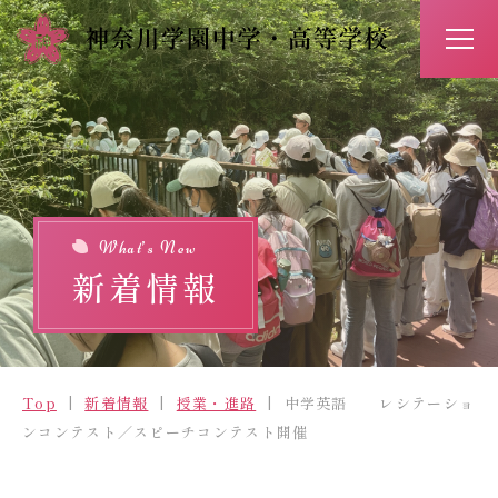
アクセス
お問い合わせ
入試情報
イベント予約
What’s New
新着情報
Top
新着情報
Top
新着情報
授業・進路
中学英語 レシテーショ
学校紹介
ンコンテスト／スピーチコンテスト開催
学びの特長