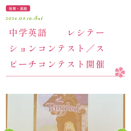
学園生活
授業・進路
2024.03.16.Sat
進路・進学
中学英語 レシテー
入試情報
ションコンテスト／ス
受験生の方へ
卒業生の方へ
ピーチコンテスト開催
保護者の方へ
アクセスマップ
よくあるご質問
個人情報保護方針
採用情報
精華小学校