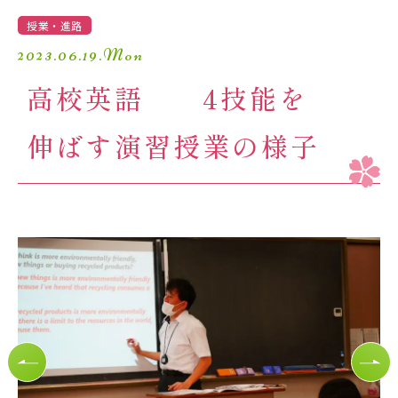
学園生活
授業・進路
2023.06.19.Mon
進路・進学
高校英語 4技能を
入試情報
伸ばす演習授業の様子
受験生の方へ
卒業生の方へ
保護者の方へ
アクセスマップ
よくあるご質問
個人情報保護方針
採用情報
精華小学校