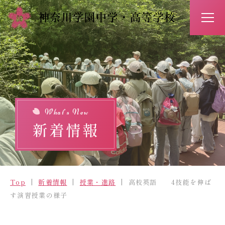
アクセス
お問い合わせ
入試情報
イベント予約
What’s New
新着情報
Top
新着情報
Top
新着情報
授業・進路
高校英語 4技能を伸ば
学校紹介
す演習授業の様子
学びの特長