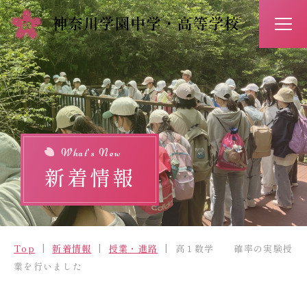
アクセス
お問い合わせ
入試情報
イベント予約
What’s New
新着情報
Top
新着情報
Top
新着情報
授業・進路
高１数学 確率の実験授
学校紹介
業を行いました
学びの特長