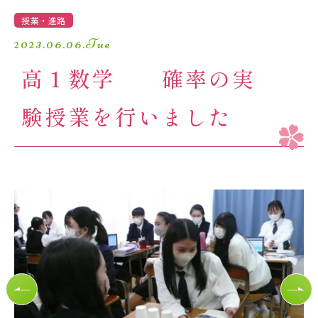
学園生活
授業・進路
2023.06.06.Tue
進路・進学
高１数学 確率の実
入試情報
験授業を行いました
受験生の方へ
卒業生の方へ
保護者の方へ
アクセスマップ
よくあるご質問
個人情報保護方針
採用情報
精華小学校