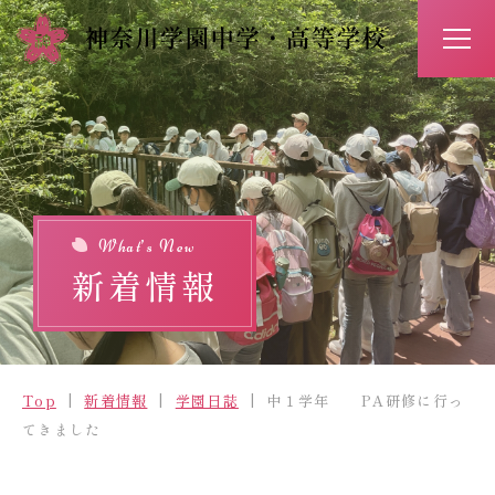
アクセス
お問い合わせ
入試情報
イベント予約
What’s New
新着情報
Top
新着情報
Top
新着情報
学園日誌
中１学年 PA研修に行っ
学校紹介
てきました
学びの特長