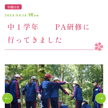
学園生活
学園日誌
2023.05.15.Mon
進路・進学
中１学年 PA研修に
入試情報
行ってきました
受験生の方へ
卒業生の方へ
保護者の方へ
アクセスマップ
よくあるご質問
個人情報保護方針
採用情報
精華小学校