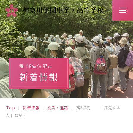
アクセス
お問い合わせ
入試情報
イベント予約
What’s New
新着情報
Top
新着情報
Top
新着情報
授業・進路
高2探究 「探究する
学校紹介
人」に訊く
学びの特長