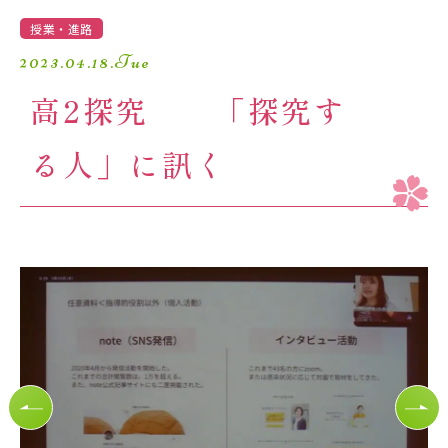
学園生活
授業・進路
2023.04.18.Tue
進路・進学
高2探究 「探究す
入試情報
る人」に訊く
受験生の方へ
卒業生の方へ
保護者の方へ
アクセスマップ
よくあるご質問
個人情報保護方針
採用情報
精華小学校