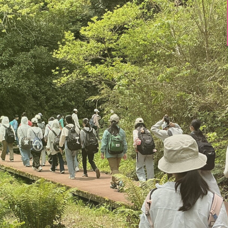
学びの特長
進路・進学
SDL
進路指導
国際・英語教育
進学実績
理数教育
先輩メッセージ
探究-Kanagawa プロジ
ェクト
入試情報
教科教育・カリキュラム
募集要項
学習サポート
説明会・イベント
自立を育む6年間
入試データ