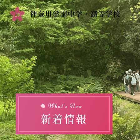
Top
新着情報
学校紹介
校長挨拶
校訓・教育理念
What’s New
新着情報
歴史・沿革
施設紹介