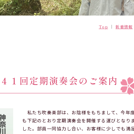
学校案内
学園生活
データブック
生徒の一日
Top
新着情報
転編入
年間行事
部活動
制服
４１回定期演奏会のご案内
私たち吹奏楽部は、お陰様をもちまして、今年
も下記のとおり定期演奏会を開催する運びとなり
した。部員一同協力し合い、お客様に少しでも満