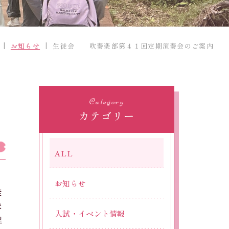
採用情報
精華小学校
お知らせ
生徒会 吹奏楽部第４１回定期演奏会のご案内
Official SNS
Category
カテゴリー
ALL
お知らせ
度
ま
入試・イベント情報
足