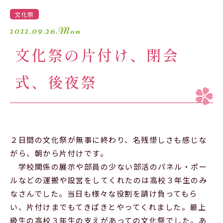
学園生活
文化祭
2022.09.26.Mon
進路・進学
文化祭の片付け、閉会
入試情報
式、後夜祭
受験生の方へ
卒業生の方へ
保護者の方へ
アクセスマップ
２日間の文化祭が無事に終わり、名残惜しさも感じな
がら、朝から片付けです。
よくあるご質問
個人情報保護方針
学校関係の展示や部員の少ない部活のパネル・ポー
ルなどの運搬や設営をしてくれたのは高校３年生のみ
採用情報
精華小学校
なさんでした。当日も様々な役割を請け負ってもら
い、片付けまでもてきぱきとやってくれました。最上
級生の高校３年生の支えがあっての文化祭でした。あ