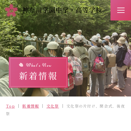
アクセス
お問い合わせ
入試情報
イベント予約
What’s New
新着情報
Top
新着情報
Top
新着情報
文化祭
文化祭の片付け、閉会式、後夜
学校紹介
祭
学びの特長