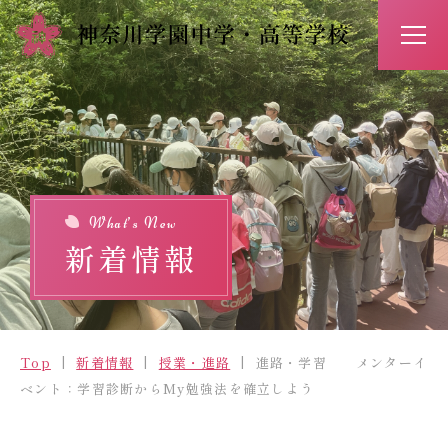
アクセス
お問い合わせ
入試情報
イベント予約
What’s New
新着情報
Top
新着情報
Top
新着情報
授業・進路
進路・学習 メンターイ
学校紹介
ベント：学習診断からMy勉強法を確立しよう
学びの特長