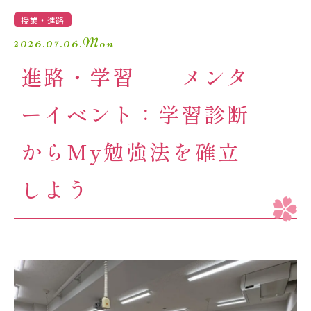
学園生活
授業・進路
2026.07.06.Mon
進路・進学
進路・学習 メンタ
入試情報
ーイベント：学習診断
受験生の方へ
卒業生の方へ
からMy勉強法を確立
しよう
保護者の方へ
アクセスマップ
よくあるご質問
個人情報保護方針
採用情報
精華小学校