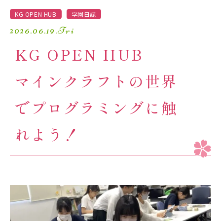
学園生活
KG OPEN HUB
学園日誌
2026.06.19.Fri
進路・進学
KG OPEN HUB
入試情報
マインクラフトの世界
受験生の方へ
卒業生の方へ
でプログラミングに触
れよう！
保護者の方へ
アクセスマップ
よくあるご質問
個人情報保護方針
採用情報
精華小学校