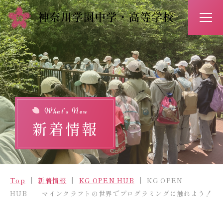
アクセス
お問い合わせ
入試情報
イベント予約
What’s New
新着情報
Top
新着情報
Top
新着情報
KG OPEN HUB
KG OPEN
学校紹介
HUB マインクラフトの世界でプログラミングに触れよう！
学びの特長