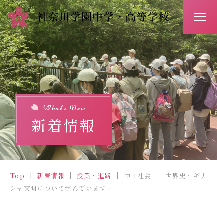
アクセス
お問い合わせ
入試情報
イベント予約
What’s New
新着情報
Top
新着情報
Top
新着情報
授業・進路
中１社会 世界史・ギリ
学校紹介
シャ文明について学んでいます
学びの特長