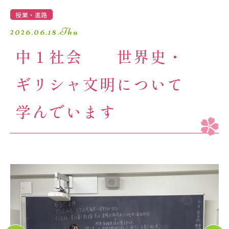
学園生活
授業・進路
2026.06.18.Thu
進路・進学
中１社会 世界史・
入試情報
ギリシャ文明について
受験生の方へ
卒業生の方へ
学んでいます
保護者の方へ
アクセスマップ
よくあるご質問
個人情報保護方針
採用情報
精華小学校