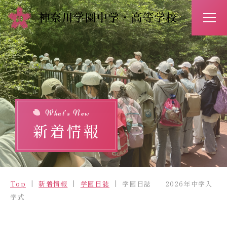
アクセス
お問い合わせ
入試情報
イベント予約
What’s New
新着情報
Top
新着情報
Top
新着情報
学園日誌
学園日誌 2026年中学入
学校紹介
学式
学びの特長