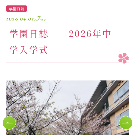
学園生活
学園日誌
2026.04.07.Tue
進路・進学
学園日誌 2026年中
入試情報
学入学式
受験生の方へ
卒業生の方へ
保護者の方へ
アクセスマップ
よくあるご質問
個人情報保護方針
採用情報
精華小学校